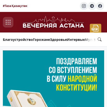
#Таза Қазақстан
Благоустройство
Горожане
Здоровье
Интервью
Мультимед