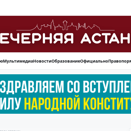
ью
Мультимедиа
Новости
Образование
Официально
Правопор
ому сезону