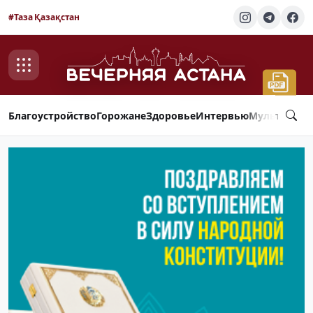
#Таза Қазақстан
Благоустройство
Горожане
Здоровье
Интервью
Мультимед