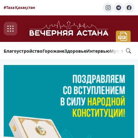
#Таза Қазақстан
Благоустройство
Горожане
Здоровье
Интервью
Мультимед