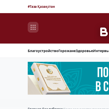
#Таза Қазақстан
Благоустройство
Горожане
Здоровье
Интерв
Главная
/
Без рубрики
/
Глава государства поздравил