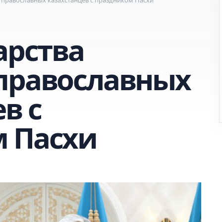
арства
православных
в с
 Пасхи