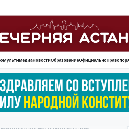
ью
Мультимедиа
Новости
Образование
Официально
Правопор
 православных казахстанцев с праздником Пасхи