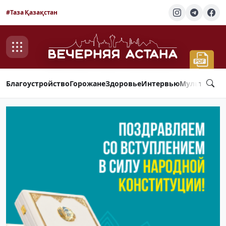
#Таза Қазақстан
Благоустройство
Горожане
Здоровье
Интервью
Мультимед