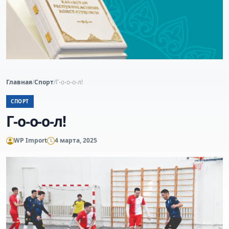
Главная
/
Спорт
/
Г-о-о-о-л!
СПОРТ
Г-о-о-о-л!
WP Import
4 марта, 2025