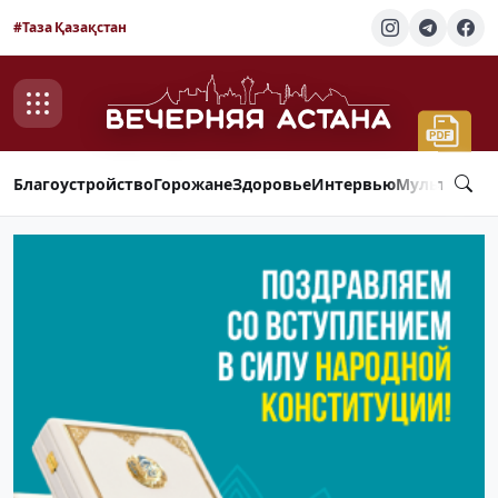
#Таза Қазақстан
Благоустройство
Горожане
Здоровье
Интервью
Мультимед