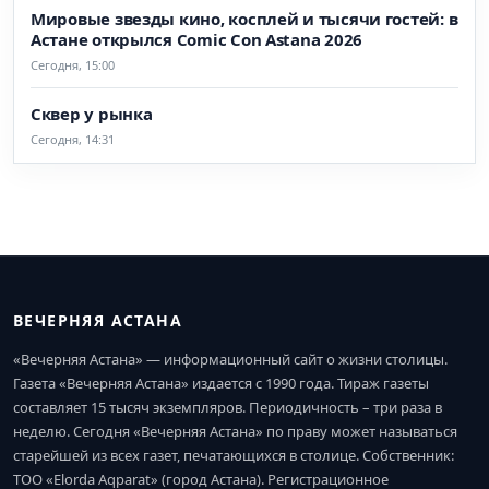
Мировые звезды кино, косплей и тысячи гостей: в
Астане открылся Comic Con Astana 2026
Сегодня, 15:00
Сквер у рынка
Сегодня, 14:31
ВЕЧЕРНЯЯ АСТАНА
«Вечерняя Астана» — информационный сайт о жизни столицы.
Газета «Вечерняя Астана» издается с 1990 года. Тираж газеты
составляет 15 тысяч экземпляров. Периодичность – три раза в
неделю. Сегодня «Вечерняя Астана» по праву может называться
старейшей из всех газет, печатающихся в столице. Собственник:
ТОО «Elorda Aqparat» (город Астана). Регистрационное