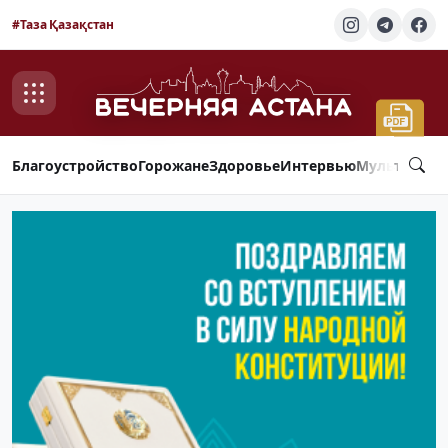
#Таза Қазақстан
Благоустройство
Горожане
Здоровье
Интервью
Мультимед