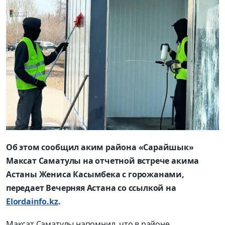
Об этом сообщил аким района «Сарайшык»
Максат Саматулы на отчетной встрече акима
Астаны Жениса Касымбека с горожанами,
передает Вечерняя Астана со ссылкой на
Elordainfo.kz
.
Максат Саматулы напомнил, что в районе