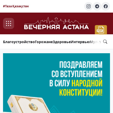
#Таза Қазақстан
Благоустройство
Горожане
Здоровье
Интервью
Мультимед