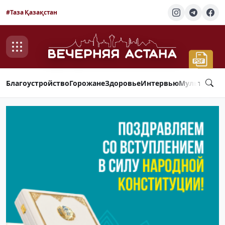
#Таза Қазақстан
Благоустройство
Горожане
Здоровье
Интервью
Мультимед