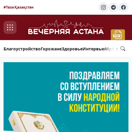
#Таза Қазақстан
Благоустройство
Горожане
Здоровье
Интервью
Мультимед