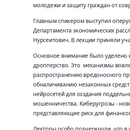
молодежи и защиту граждан от со
Главным спикером выступил опер
Департамента экономических рассл
Нурсеитович. В лекции приняли уча
Основное внимание было уделено н
дропперство. Это механизмы вовл
распространению вредоносного пр
обналичиванию незаконных средств
нейросетей для создания поддельн
мошенничества. Киберугрозы - но
представляющие риск для финансов
Лекторы особо подчеркнули, что в