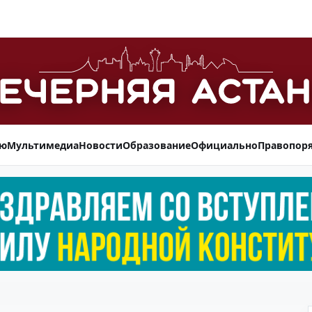
ью
Мультимедиа
Новости
Образование
Официально
Правопор