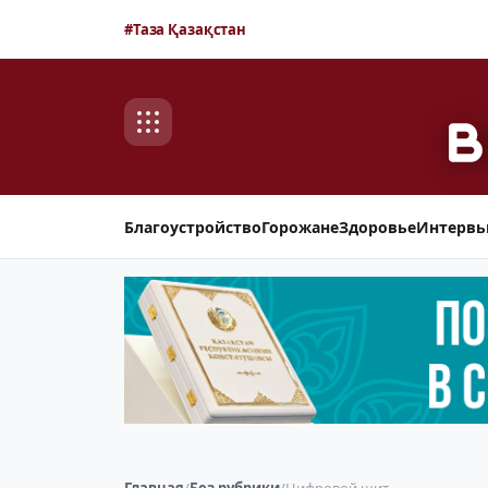
#Таза Қазақстан
Благоустройство
Горожане
Здоровье
Интерв
Главная
/
Без рубрики
/
Цифровой щит