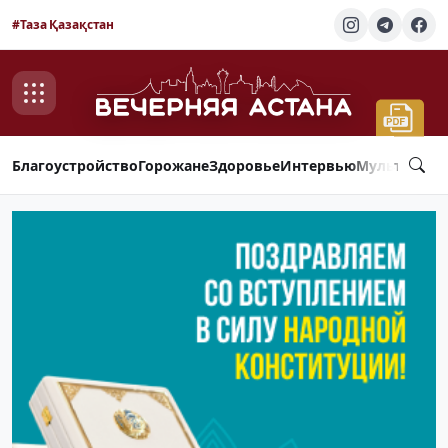
#Таза Қазақстан
Благоустройство
Горожане
Здоровье
Интервью
Мультимед