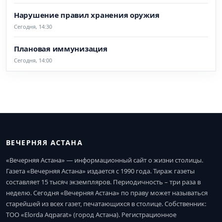
Нарушение правил хранения оружия
Сегодня, 14:30
Плановая иммунизация
Сегодня, 14:00
ВЕЧЕРНЯЯ АСТАНА
«Вечерняя Астана» — информационный сайт о жизни столицы.
Газета «Вечерняя Астана» издается с 1990 года. Тираж газеты
составляет 15 тысяч экземпляров. Периодичность – три раза в
неделю. Сегодня «Вечерняя Астана» по праву может называться
старейшей из всех газет, печатающихся в столице. Собственник:
ТОО «Elorda Aqparat» (город Астана). Регистрационное