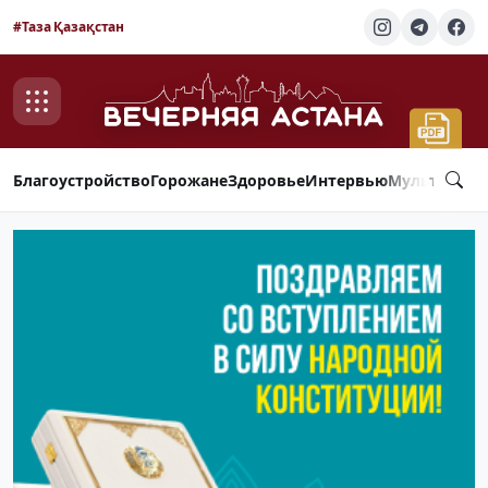
#Таза Қазақстан
Благоустройство
Горожане
Здоровье
Интервью
Мультимед