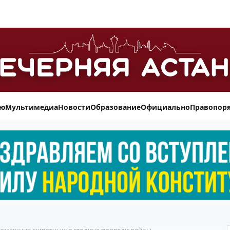
ью
Мультимедиа
Новости
Образование
Официально
Правопор
домашних животных: в столице провели рейды