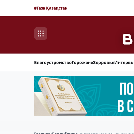
#Таза Қазақстан
Благоустройство
Горожане
Здоровье
Интерв
Главная
/
Без рубрики
/
Чипирование и вакцинация 