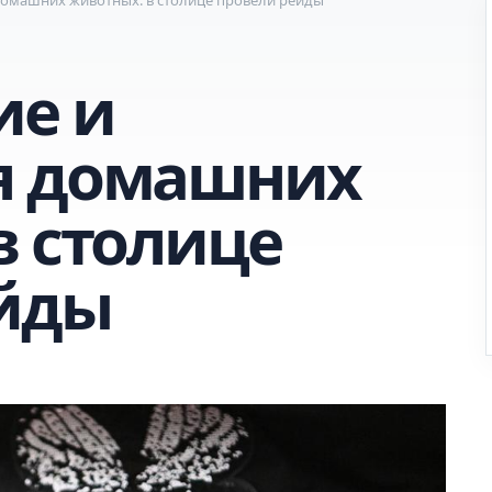
ие и
я домашних
в столице
ейды