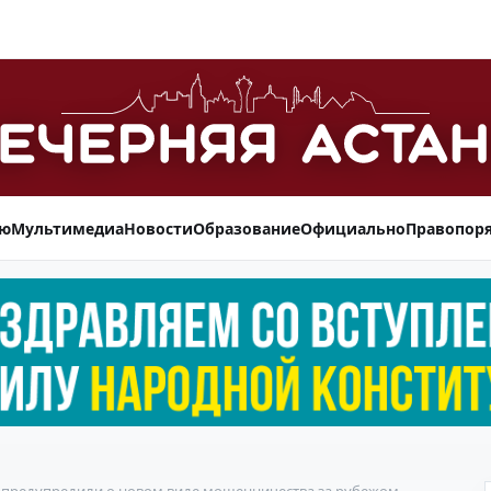
ью
Мультимедиа
Новости
Образование
Официально
Правопор
в предупредили о новом виде мошенничества за рубежом