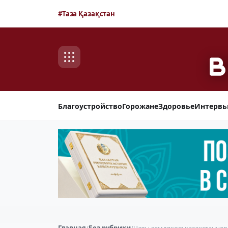
#Таза Қазақстан
Благоустройство
Горожане
Здоровье
Интерв
Главная
/
Без рубрики
/
Чаты земляков: казахстанце