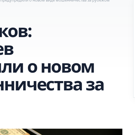
ков:
ев
ли о новом
ничества за