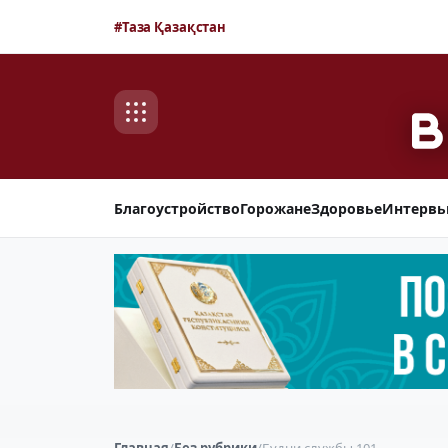
#Таза Қазақстан
Благоустройство
Горожане
Здоровье
Интерв
Главная
/
Без рубрики
/
Будни службы 101