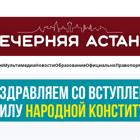
ью
Мультимедиа
Новости
Образование
Официально
Правопор