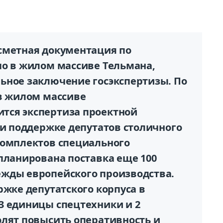
сметная документация по
по в жилом массиве Тельмана,
ьное заключение госэкспертизы. По
 в жилом массиве
тся экспертиза проектной
ри поддержке депутатов столичного
комплектов специального
планирована поставка еще 100
жды европейского производства.
ржке депутатского корпуса в
3 единицы спецтехники и 2
олят повысить оперативность и