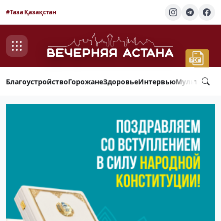
#Таза Қазақстан
Благоустройство
Горожане
Здоровье
Интервью
Мультимед