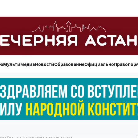
ью
Мультимедиа
Новости
Образование
Официально
Правопор
«серебро» на международном турнире