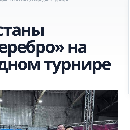
Астаны
еребро» на
дном турнире