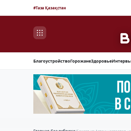
#Таза Қазақстан
Благоустройство
Горожане
Здоровье
Интерв
Главная
/
Без рубрики
/
Боксер из Астаны завоевал 