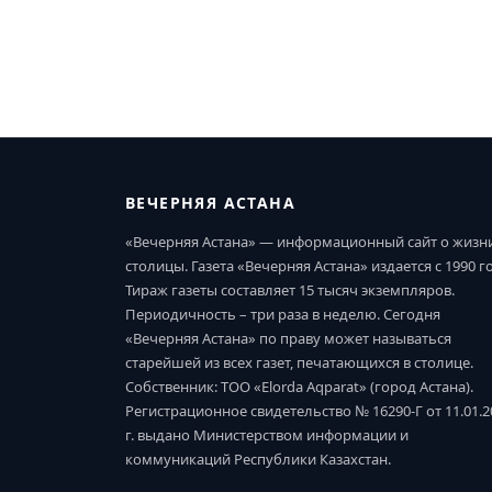
ВЕЧЕРНЯЯ АСТАНА
«Вечерняя Астана» — информационный сайт о жизн
столицы. Газета «Вечерняя Астана» издается с 1990 г
Тираж газеты составляет 15 тысяч экземпляров.
Периодичность – три раза в неделю. Сегодня
«Вечерняя Астана» по праву может называться
старейшей из всех газет, печатающихся в столице.
Собственник: ТОО «Elorda Aqparat» (город Астана).
Регистрационное свидетельство № 16290-Г от 11.01.2
г. выдано Министерством информации и
коммуникаций Республики Казахстан.