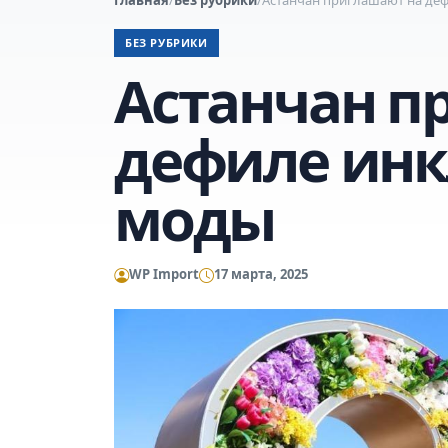
БЕЗ РУБРИКИ
Астанчан п
дефиле ин
моды
WP Import
17 марта, 2025