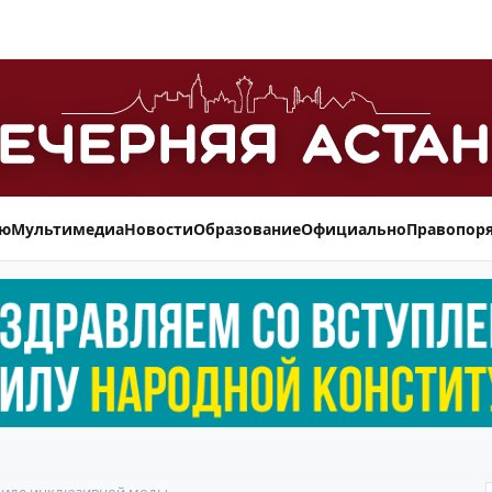
ью
Мультимедиа
Новости
Образование
Официально
Правопор
филе инклюзивной моды