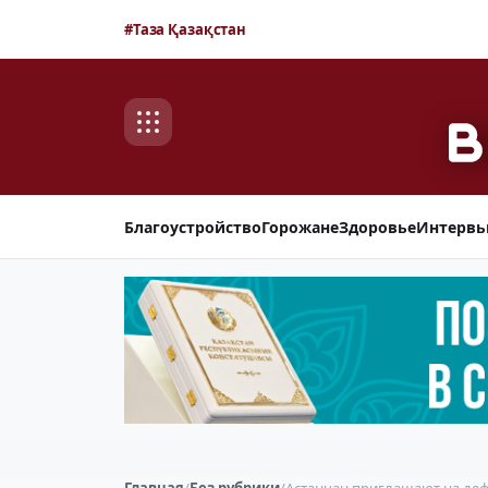
#Таза Қазақстан
Благоустройство
Горожане
Здоровье
Интерв
Главная
/
Без рубрики
/
Астанчан приглашают на де