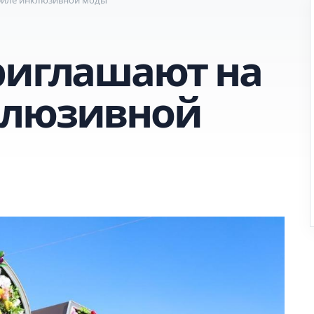
риглашают на
клюзивной