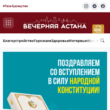
#Таза Қазақстан
Благоустройство
Горожане
Здоровье
Интервью
Мультимед