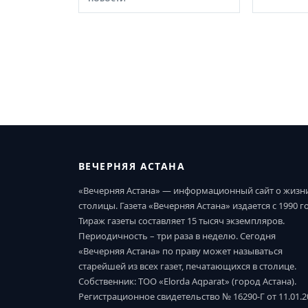
ВЕЧЕРНЯЯ АСТАНА
«Вечерняя Астана» — информационный сайт о жизн
столицы. Газета «Вечерняя Астана» издается с 1990 г
Тираж газеты составляет 15 тысяч экземпляров.
Периодичность – три раза в неделю. Сегодня
«Вечерняя Астана» по праву может называться
старейшей из всех газет, печатающихся в столице.
Собственник: ТОО «Elorda Aqparat» (город Астана).
Регистрационное свидетельство № 16290-Г от 11.01.2