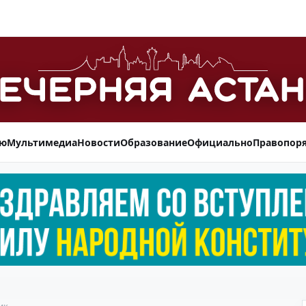
ью
Мультимедиа
Новости
Образование
Официально
Правопор
ик