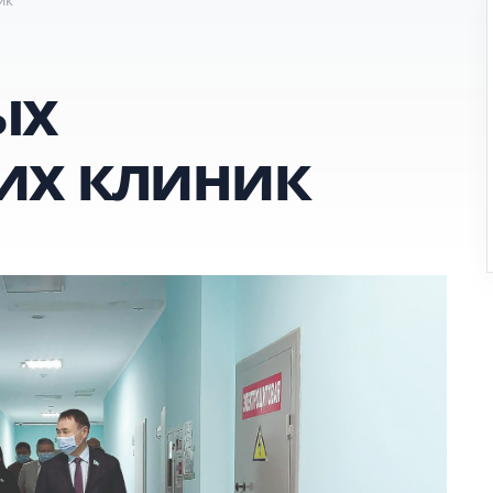
ых
их клиник