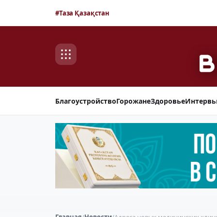
#Таза Қазақстан
Благоустройство
Горожане
Здоровье
Интерв
Главная
/
Новости
/
Адреса новых медицинских клин