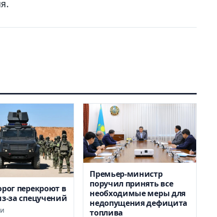
я.
Премьер-министр
поручил принять все
орог перекроют в
необходимые меры для
из-за спецучений
недопущения дефицита
КИ
топлива