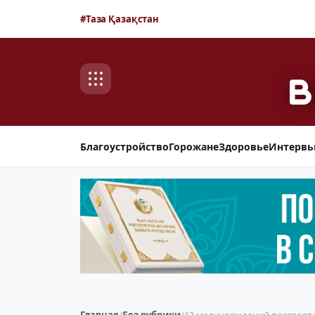
#Таза Қазақстан
Благоустройство
Горожане
Здоровье
Интерв
Главная
/
Без рубрики
/
13 медучреждений построят в