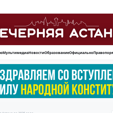
ью
Мультимедиа
Новости
Образование
Официально
Правопор
 Астане до 2035 года