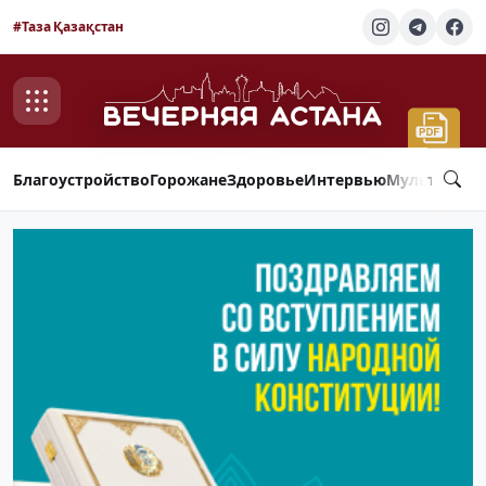
#Таза Қазақстан
Благоустройство
Горожане
Здоровье
Интервью
Мультимед