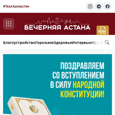
#Таза Қазақстан
Благоустройство
Горожане
Здоровье
Интервью
Мультимед