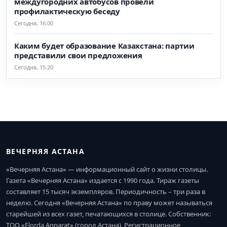
междугородних автобусов провели
профилактическую беседу
Сегодня, 16:00
Каким будет образование Казахстана: партии
представили свои предложения
Сегодня, 15:20
ВЕЧЕРНЯЯ АСТАНА
«Вечерняя Астана» — информационный сайт о жизни столицы.
Газета «Вечерняя Астана» издается с 1990 года. Тираж газеты
составляет 15 тысяч экземпляров. Периодичность – три раза в
неделю. Сегодня «Вечерняя Астана» по праву может называться
старейшей из всех газет, печатающихся в столице. Собственник:
ТОО «Elorda Aqparat» (город Астана). Регистрационное