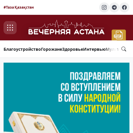
#Таза Қазақстан
Благоустройство
Горожане
Здоровье
Интервью
Мультимед