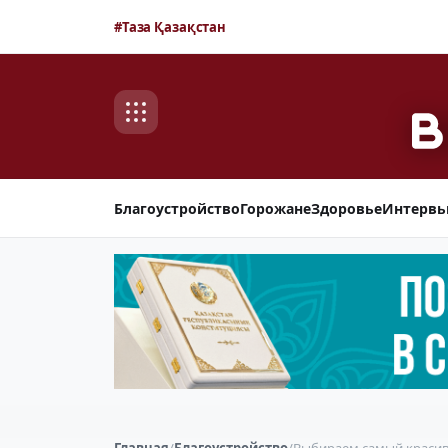
#Таза Қазақстан
Благоустройство
Горожане
Здоровье
Интерв
Главная
/
Благоустройство
/
Выбираем самый краси