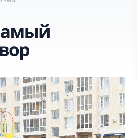
самый
вор