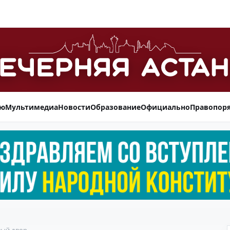
ью
Мультимедиа
Новости
Образование
Официально
Правопор
вый двор