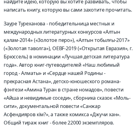
найдите идею, которую вы хотите развивать, чтобы
написать книгу, которую вы сами захотите прочитать.
Зауре Туреханова - победительница местных и
международных литературных конкурсов «Алтын
қалам-2014» («Золотое перо»), «Алтын тобылғы-2017»
(«Золотая таволга»), OEBF-2019 («Открытая Евразия», г.
Брюссель) в номинации «Лучшая детская литература
года». Автор книг-путеводителей «Наш любимый
город - Алматы» и «Сердце нашей Родины -
прекрасная Астана», детско-юношеского романа-
фэнтези «Амина Туран в стране номадов», повести
«Айша и невидимые соседи», сборника сказок «Моль-
сити», документальной повести «Санжар
Асфендияров кім?», а также комикса «Джучи хан».
Общий тираж книг - более 22000 экземпляров.