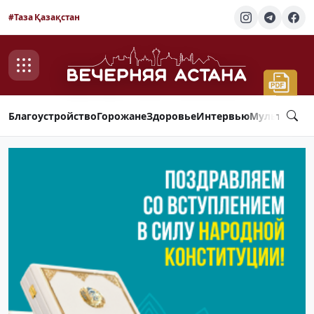
#Таза Қазақстан
Благоустройство
Горожане
Здоровье
Интервью
Мультимед