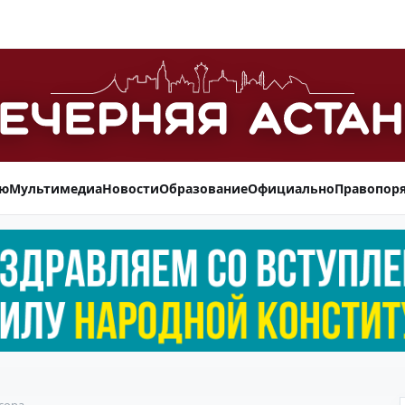
ью
Мультимедиа
Новости
Образование
Официально
Правопор
сора