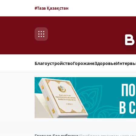
#Таза Қазақстан
Благоустройство
Горожане
Здоровье
Интерв
Главная
/
Без рубрики
/
Проблема строительного му