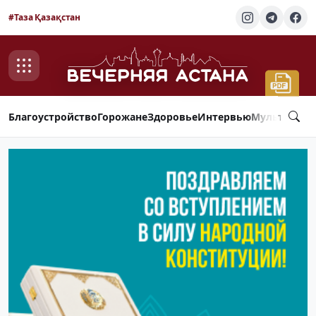
#Таза Қазақстан
Благоустройство
Горожане
Здоровье
Интервью
Мультимед