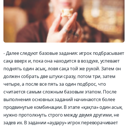
- Далее следуют базовые задания: игрок подбрасывает
сақа вверх и, пока она находится в воздухе, успевает
поднять один асық, ловя сақа той же рукой. Затем он
должен собрать две штуки сразу, потом три, затем
четыре, а после все пять за один подброс, что
считается самым сложным базовым этапом. После
выполнения основных заданий начинаются более
продвинутые комбинации. В этапе «қақпа» один асық
нужно протолкнуть строго между двумя другими, не
задев их. В задании «аудару» игрок переворачивает