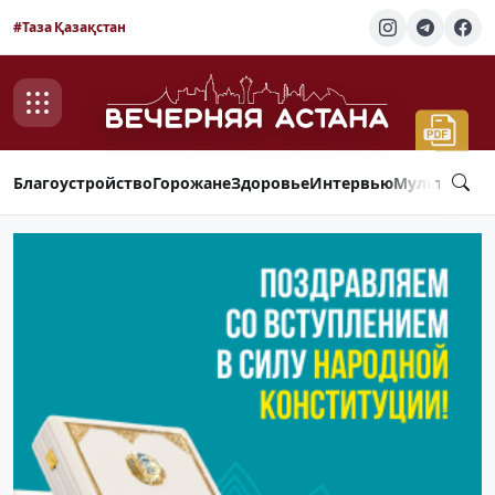
#Таза Қазақстан
Благоустройство
Горожане
Здоровье
Интервью
Мультимед