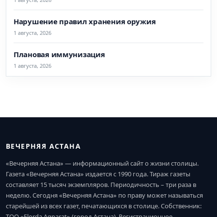
Нарушение правил хранения оружия
1 августа, 2026
Плановая иммунизация
1 августа, 2026
ВЕЧЕРНЯЯ АСТАНА
«Вечерняя Астана» — информационный сайт о жизни столицы.
Газета «Вечерняя Астана» издается с 1990 года. Тираж газеты
составляет 15 тысяч экземпляров. Периодичность – три раза в
неделю. Сегодня «Вечерняя Астана» по праву может называться
старейшей из всех газет, печатающихся в столице. Собственник:
ТОО «Elorda Aqparat» (город Астана). Регистрационное