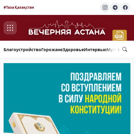
#Таза Қазақстан
Благоустройство
Горожане
Здоровье
Интервью
Мультимед