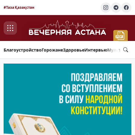
#Таза Қазақстан
Благоустройство
Горожане
Здоровье
Интервью
Мультимед