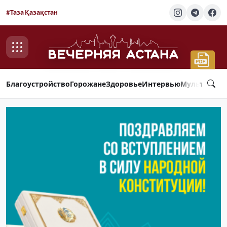
#Таза Қазақстан
Благоустройство
Горожане
Здоровье
Интервью
Мультимед