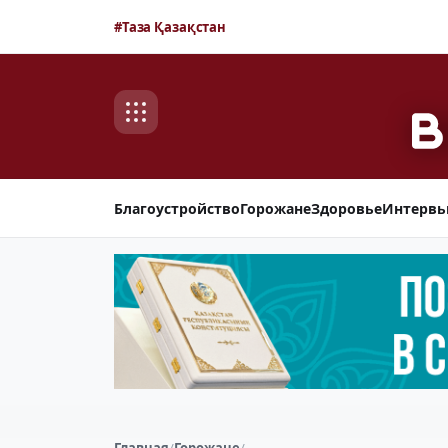
#Таза Қазақстан
Благоустройство
Горожане
Здоровье
Интерв
Главная
/
Горожане
/