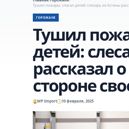
Тушил пожары, спасал детей: слесарь из Астаны рас
ГОРОЖАНЕ
Тушил пожа
детей: слес
рассказал 
стороне св
WP Import
10 февраля, 2025