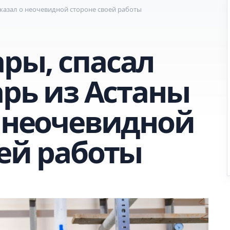
сказал о неочевидной стороне своей работы
ры, спасал
арь из Астаны
о неочевидной
оей работы