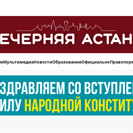
ью
Мультимедиа
Новости
Образование
Официально
Правопор