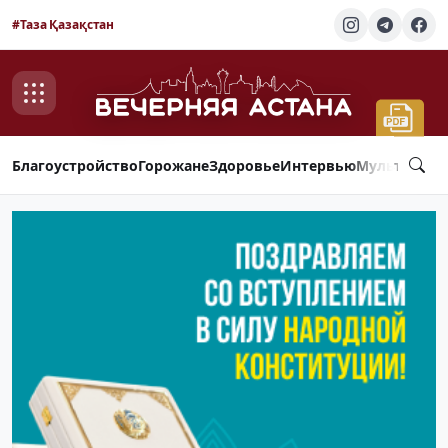
#Таза Қазақстан
Благоустройство
Горожане
Здоровье
Интервью
Мультимед