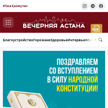
#Таза Қазақстан
Благоустройство
Горожане
Здоровье
Интервью
Мультимед