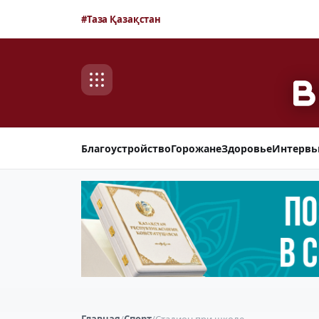
#Таза Қазақстан
Благоустройство
Горожане
Здоровье
Интерв
Главная
/
Спорт
/
Стадион при школе