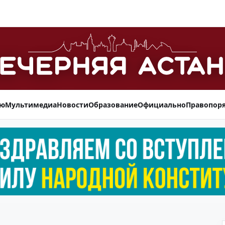
ью
Мультимедиа
Новости
Образование
Официально
Правопор