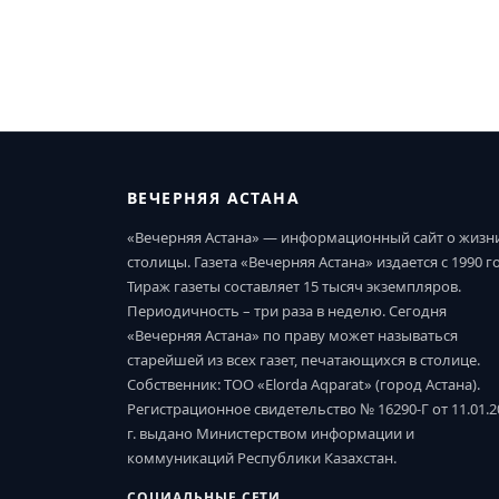
ВЕЧЕРНЯЯ АСТАНА
«Вечерняя Астана» — информационный сайт о жизн
столицы. Газета «Вечерняя Астана» издается с 1990 г
Тираж газеты составляет 15 тысяч экземпляров.
Периодичность – три раза в неделю. Сегодня
«Вечерняя Астана» по праву может называться
старейшей из всех газет, печатающихся в столице.
Собственник: ТОО «Elorda Aqparat» (город Астана).
Регистрационное свидетельство № 16290-Г от 11.01.2
г. выдано Министерством информации и
коммуникаций Республики Казахстан.
СОЦИАЛЬНЫЕ СЕТИ