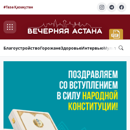
#Таза Қазақстан
Благоустройство
Горожане
Здоровье
Интервью
Мультимед