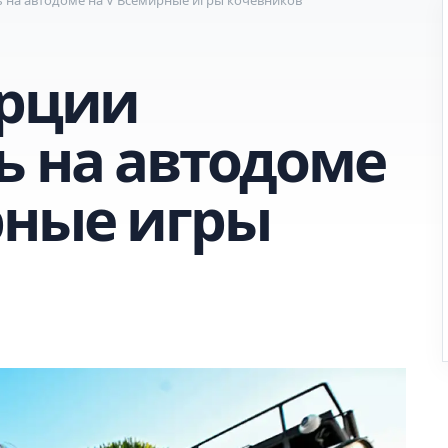
урции
ь на автодоме
рные игры