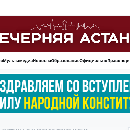
ью
Мультимедиа
Новости
Образование
Официально
Правопор
ь на автодоме на V Всемирные игры кочевников