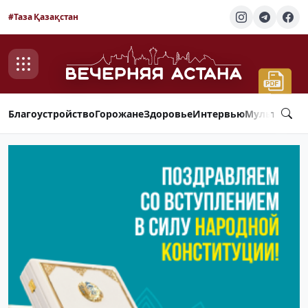
#Таза Қазақстан
Благоустройство
Горожане
Здоровье
Интервью
Мультимед