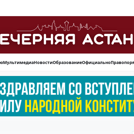
ью
Мультимедиа
Новости
Образование
Официально
Правопор