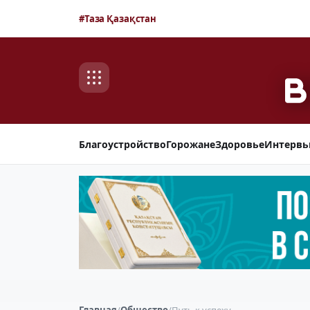
#Таза Қазақстан
Благоустройство
Горожане
Здоровье
Интерв
Главная
/
Общество
/
Путь к успеху