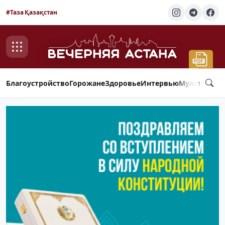
#Таза Қазақстан
Благоустройство
Горожане
Здоровье
Интервью
Мультимед