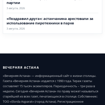
партии
3 августа, 2026
«Поздравил друга»: астанчанина арестовали за
использование пиротехники в парке
3 августа, 2026
ВЕЧЕРНЯЯ АСТАНА
«Вечерняя Астана» — информационный сайт о жизни столицы.
Газета «Вечерняя Астана» издается с 1990 года. Тираж газеты
составляет 15 тысяч экземпляров. Периодичность – три раза в
неделю. Сегодня «Вечерняя Астана» по праву может называться
старейшей из всех газет, печатающихся в столице. Собственник:
ТОО «Elorda Aqparat» (город Астана). Регистрационное