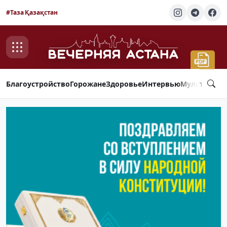
#Таза Қазақстан
Благоустройство
Горожане
Здоровье
Интервью
Мультимед