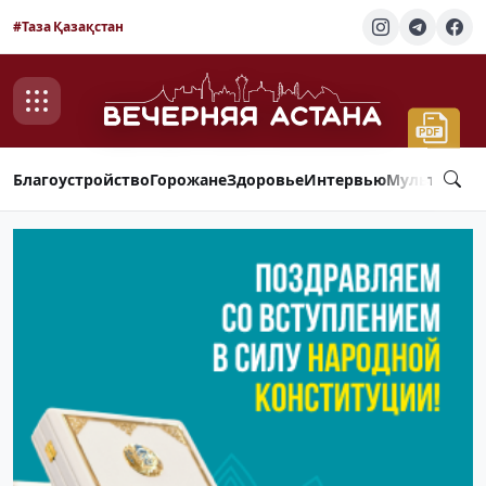
#Таза Қазақстан
Благоустройство
Горожане
Здоровье
Интервью
Мультимед