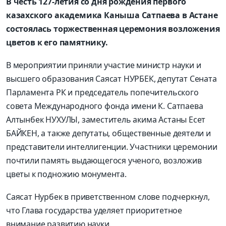
В честь 127-летия со дня рождения первого
казахского академика Каныша Сатпаева в Астане
состоялась торжественная церемония возложения
цветов к его памятнику.
В мероприятии приняли участие министр науки и
высшего образования Саясат НУРБЕК, депутат Сената
Парламента РК и председатель попечительского
совета Международного фонда имени К. Сатпаева
Алтынбек НУХУЛЫ, заместитель акима Астаны Есет
БАЙКЕН, а также депутаты, общественные деятели и
представители интеллигенции. Участники церемонии
почтили память выдающегося ученого, возложив
цветы к подножию монумента.
Саясат Нурбек в приветственном слове подчеркнул,
что Глава государства уделяет приоритетное
внимание развитию науки.