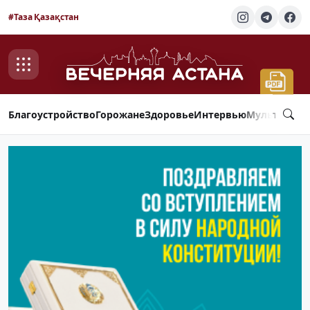
#Таза Қазақстан
Благоустройство
Горожане
Здоровье
Интервью
Мультимед