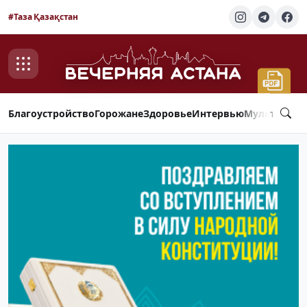
#Таза Қазақстан
Благоустройство
Горожане
Здоровье
Интервью
Мультимед