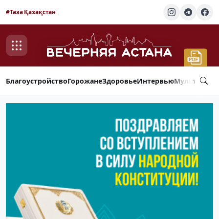
#Таза Қазақстан
Благоустройство
Горожане
Здоровье
Интервью
Мультимед