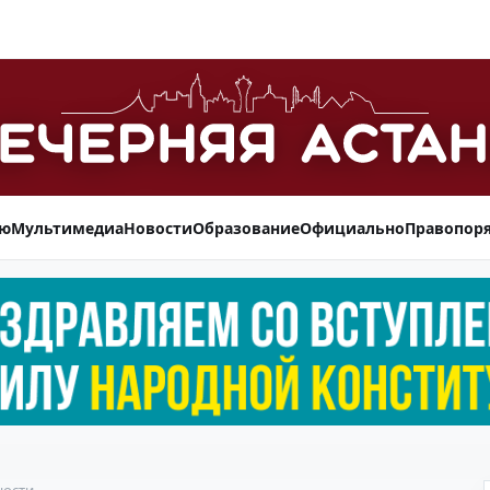
ью
Мультимедиа
Новости
Образование
Официально
Правопор
ности