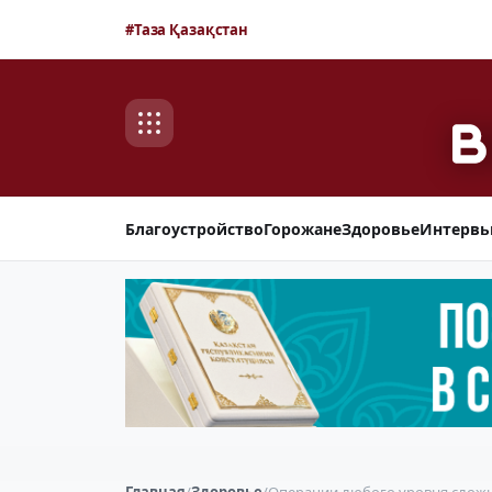
#Таза Қазақстан
Благоустройство
Горожане
Здоровье
Интерв
Главная
/
Здоровье
/
Операции любого уровня слож