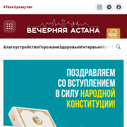
#Таза Қазақстан
Благоустройство
Горожане
Здоровье
Интервью
Мультимед